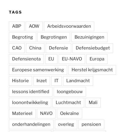
TAGS
ABP
AOW
Arbeidsvoorwaarden
Begroting
Begrotingen
Bezuinigingen
CAO
China
Defensie
Defensiebudget
Defensienota
EU
EU-NAVO
Europa
Europese samenwerking
Herstel krijgsmacht
Historie
Inzet
IT
Landmacht
lessons identified
loongebouw
loonontwikkeling
Luchtmacht
Mali
Materieel
NAVO
Oekraïne
onderhandelingen
overleg
pensioen