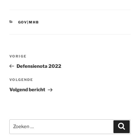
CATEGORIEËN
GOV|MHB
Bericht
VORIGE
Vorig
navigatie
bericht
Defensienota 2022
VOLGENDE
Volgend
bericht
Volgend bericht
Zoeken
Zoeke
naar: