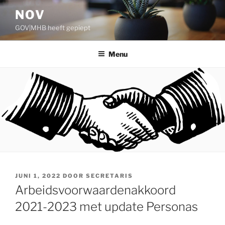
Ga
NOV
naar
GOV|MHB heeft gepiept
de
inhoud
Menu
GEPLAATST
JUNI 1, 2022
DOOR
SECRETARIS
OP
Arbeidsvoorwaardenakkoord
2021-2023 met update Personas