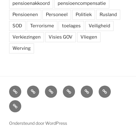
pensioenakkoord
pensioencompensatie
Pensioenen
Personeel
Politiek
Rusland
SOD
Terrorisme
toelages
Veiligheid
Verkiezingen
Visies GOV
Vliegen
Werving
Arbeidsvoorwaarden
Carré
Onze
Ledenvoordelen
Afdelingen
Symposium
krijgsmacht
Carré
Overzicht
Ondersteund door WordPress