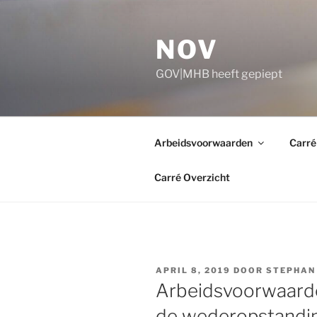
Ga
naar
NOV
de
inhoud
GOV|MHB heeft gepiept
Arbeidsvoorwaarden
Carré
Carré Overzicht
GEPLAATST
APRIL 8, 2019
DOOR
STEPHAN
OP
Arbeidsvoorwaarde
de wederopstandin