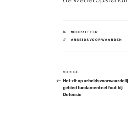
CATEGORIEËN
VOORZITTER
TAGS
ARBEIDSVOORWAARDEN
Bericht
VORIGE
Vorig
navigatie
bericht
Het zit op arbeidsvoorwaardeli
gebied fundamenteel fout bij
Defensie