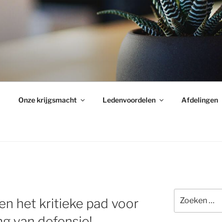
Onze krijgsmacht
Ledenvoordelen
Afdelingen
Zoeken
n het kritieke pad voor
naar:
g van defensie!