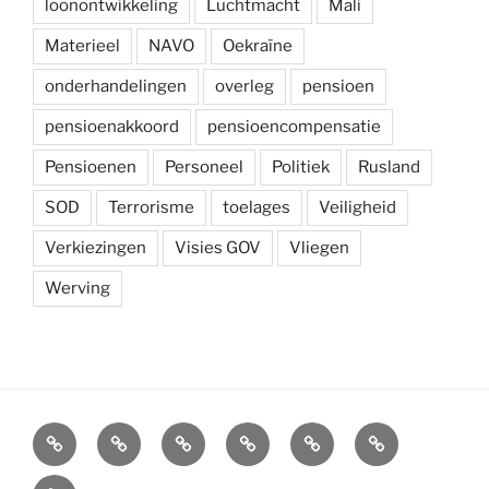
loonontwikkeling
Luchtmacht
Mali
Materieel
NAVO
Oekraïne
onderhandelingen
overleg
pensioen
pensioenakkoord
pensioencompensatie
Pensioenen
Personeel
Politiek
Rusland
SOD
Terrorisme
toelages
Veiligheid
Verkiezingen
Visies GOV
Vliegen
Werving
Arbeidsvoorwaarden
Carré
Onze
Ledenvoordelen
Afdelingen
Symposium
krijgsmacht
Carré