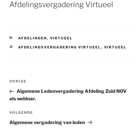
OP
Afdelingsvergadering Virtueel
CATEGORIEËN
AFDELINGEN
,
VIRTUEEL
TAGS
AFDELINGSVERGADERING VIRTUEEL
,
VIRTUEEL
Bericht
VORIGE
Vorig
navigatie
bericht
Algemene Ledenvergadering Afdeling Zuid NOV
als webinar.
VOLGENDE
Volgend
bericht
Algemene vergadering van leden