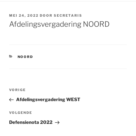
GEPLAATST
MEI 24, 2022
DOOR
SECRETARIS
OP
Afdelingsvergadering NOORD
CATEGORIEËN
NOORD
Bericht
VORIGE
Vorig
navigatie
bericht
Afdelingsvergadering WEST
VOLGENDE
Volgend
bericht
Defensienota 2022