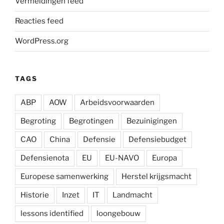
Vermeldingen feed
Reacties feed
WordPress.org
TAGS
ABP
AOW
Arbeidsvoorwaarden
Begroting
Begrotingen
Bezuinigingen
CAO
China
Defensie
Defensiebudget
Defensienota
EU
EU-NAVO
Europa
Europese samenwerking
Herstel krijgsmacht
Historie
Inzet
IT
Landmacht
lessons identified
loongebouw