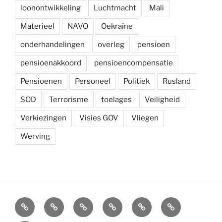
loonontwikkeling
Luchtmacht
Mali
Materieel
NAVO
Oekraïne
onderhandelingen
overleg
pensioen
pensioenakkoord
pensioencompensatie
Pensioenen
Personeel
Politiek
Rusland
SOD
Terrorisme
toelages
Veiligheid
Verkiezingen
Visies GOV
Vliegen
Werving
Arbeidsvoorwaarden
Carré
Onze
Ledenvoordelen
Afdelingen
Symposium
krijgsmacht