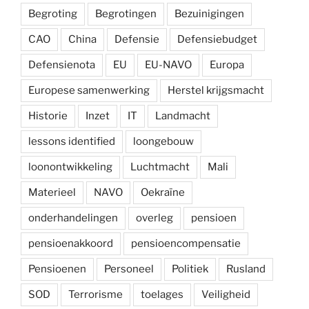
Begroting
Begrotingen
Bezuinigingen
CAO
China
Defensie
Defensiebudget
Defensienota
EU
EU-NAVO
Europa
Europese samenwerking
Herstel krijgsmacht
Historie
Inzet
IT
Landmacht
lessons identified
loongebouw
loonontwikkeling
Luchtmacht
Mali
Materieel
NAVO
Oekraïne
onderhandelingen
overleg
pensioen
pensioenakkoord
pensioencompensatie
Pensioenen
Personeel
Politiek
Rusland
SOD
Terrorisme
toelages
Veiligheid