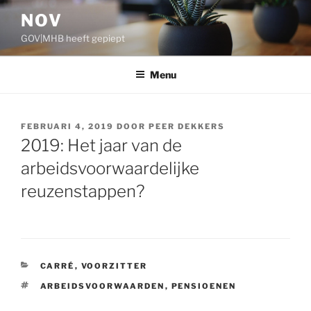
Ga
NOV
naar
GOV|MHB heeft gepiept
de
inhoud
Menu
GEPLAATST
FEBRUARI 4, 2019
DOOR
PEER DEKKERS
OP
2019: Het jaar van de
arbeidsvoorwaardelijke
reuzenstappen?
CATEGORIEËN
CARRÉ
,
VOORZITTER
TAGS
ARBEIDSVOORWAARDEN
,
PENSIOENEN