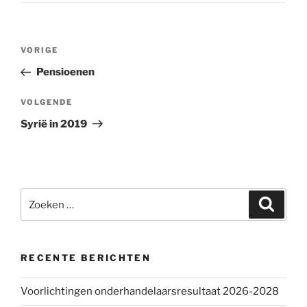
Bericht
VORIGE
Vorig
navigatie
bericht
Pensioenen
VOLGENDE
Volgend
bericht
Syrië in 2019
Zoeken
Zoeke
naar:
RECENTE BERICHTEN
Voorlichtingen onderhandelaarsresultaat 2026-2028