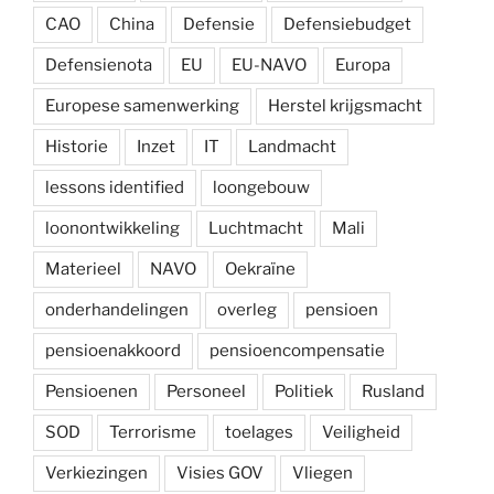
CAO
China
Defensie
Defensiebudget
Defensienota
EU
EU-NAVO
Europa
Europese samenwerking
Herstel krijgsmacht
Historie
Inzet
IT
Landmacht
lessons identified
loongebouw
loonontwikkeling
Luchtmacht
Mali
Materieel
NAVO
Oekraïne
onderhandelingen
overleg
pensioen
pensioenakkoord
pensioencompensatie
Pensioenen
Personeel
Politiek
Rusland
SOD
Terrorisme
toelages
Veiligheid
Verkiezingen
Visies GOV
Vliegen