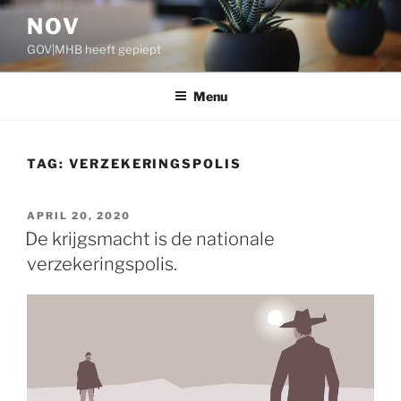
Ga
NOV
naar
GOV|MHB heeft gepiept
de
inhoud
Menu
TAG:
VERZEKERINGSPOLIS
GEPLAATST
APRIL 20, 2020
OP
De krijgsmacht is de nationale
verzekeringspolis.