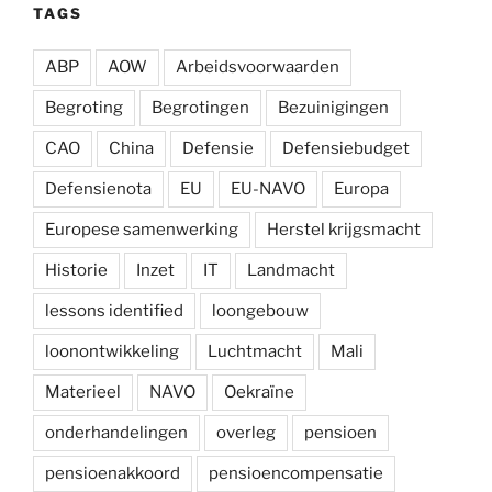
TAGS
ABP
AOW
Arbeidsvoorwaarden
Begroting
Begrotingen
Bezuinigingen
CAO
China
Defensie
Defensiebudget
Defensienota
EU
EU-NAVO
Europa
Europese samenwerking
Herstel krijgsmacht
Historie
Inzet
IT
Landmacht
lessons identified
loongebouw
loonontwikkeling
Luchtmacht
Mali
Materieel
NAVO
Oekraïne
onderhandelingen
overleg
pensioen
pensioenakkoord
pensioencompensatie