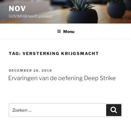
Ga
NOV
naar
GOV|MHB heeft gepiept
de
inhoud
Menu
TAG:
VERSTERKING KRIJGSMACHT
GEPLAATST
DECEMBER 28, 2018
OP
Ervaringen van de oefening Deep Strike
Zoeken
Zoeke
naar: