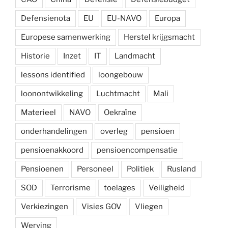
Defensienota
EU
EU-NAVO
Europa
Europese samenwerking
Herstel krijgsmacht
Historie
Inzet
IT
Landmacht
lessons identified
loongebouw
loonontwikkeling
Luchtmacht
Mali
Materieel
NAVO
Oekraïne
onderhandelingen
overleg
pensioen
pensioenakkoord
pensioencompensatie
Pensioenen
Personeel
Politiek
Rusland
SOD
Terrorisme
toelages
Veiligheid
Verkiezingen
Visies GOV
Vliegen
Werving