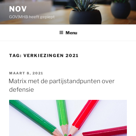
Ga
NOV
naar
GOV|MHB heeft gepiept
de
inhoud
Menu
TAG:
VERKIEZINGEN 2021
GEPLAATST
MAART 8, 2021
OP
Matrix met de partijstandpunten over
defensie