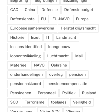
Begroting
Begrotingen
Bezuinigingen
CAO
China
Defensie
Defensiebudget
Defensienota
EU
EU-NAVO
Europa
Europese samenwerking
Herstel krijgsmacht
Historie
Inzet
IT
Landmacht
lessons identified
loongebouw
loonontwikkeling
Luchtmacht
Mali
Materieel
NAVO
Oekraïne
onderhandelingen
overleg
pensioen
pensioenakkoord
pensioencompensatie
Pensioenen
Personeel
Politiek
Rusland
SOD
Terrorisme
toelages
Veiligheid
Verkiezingen
Visies GOV
Vliegen