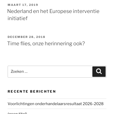
GEPLAATST
MAART 17, 2019
OP
Nederland en het Europese interventie
initiatief
GEPLAATST
DECEMBER 28, 2018
OP
Time flies, onze herinnering ook?
Zoeken
Zoeke
naar:
RECENTE BERICHTEN
Voorlichtingen onderhandelaarsresultaat 2026-2028
(geen titel)