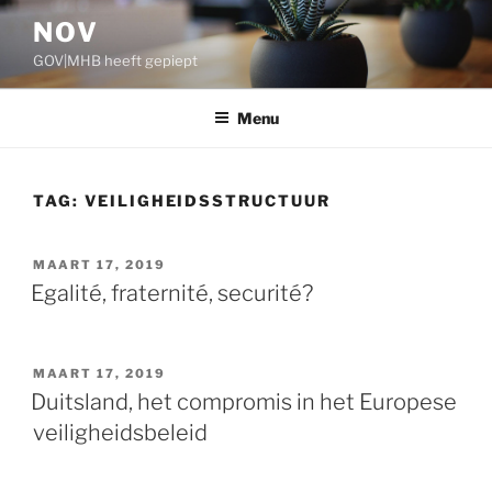
Ga
NOV
naar
GOV|MHB heeft gepiept
de
inhoud
Menu
TAG:
VEILIGHEIDSSTRUCTUUR
GEPLAATST
MAART 17, 2019
OP
Egalité, fraternité, securité?
GEPLAATST
MAART 17, 2019
OP
Duitsland, het compromis in het Europese
veiligheidsbeleid