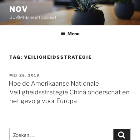
Ga
NOV
naar
GOV|MHB heeft gepiept
de
inhoud
Menu
TAG:
VEILIGHEIDSSTRATEGIE
GEPLAATST
MEI 28, 2018
OP
Hoe de Amerikaanse Nationale
Veiligheidsstrategie China onderschat en
het gevolg voor Europa
Zoeken
Zoeke
naar: