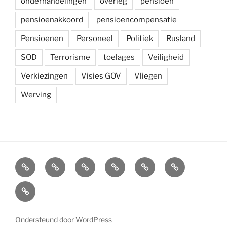
onderhandelingen
overleg
pensioen
pensioenakkoord
pensioencompensatie
Pensioenen
Personeel
Politiek
Rusland
SOD
Terrorisme
toelages
Veiligheid
Verkiezingen
Visies GOV
Vliegen
Werving
Arbeidsvoorwaarden
Carré
Onze
Ledenvoordelen
Afdelingen
Symposium
krijgsmacht
Carré
Overzicht
Ondersteund door WordPress