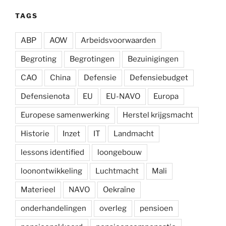
TAGS
ABP
AOW
Arbeidsvoorwaarden
Begroting
Begrotingen
Bezuinigingen
CAO
China
Defensie
Defensiebudget
Defensienota
EU
EU-NAVO
Europa
Europese samenwerking
Herstel krijgsmacht
Historie
Inzet
IT
Landmacht
lessons identified
loongebouw
loonontwikkeling
Luchtmacht
Mali
Materieel
NAVO
Oekraïne
onderhandelingen
overleg
pensioen