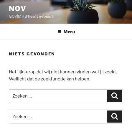
Ga
NOV
naar
GOV|MHB heeft gepiept
de
inhoud
Menu
NIETS GEVONDEN
Het lijkt erop dat wij niet kunnen vinden wat jij zoekt.
Wellicht dat de zoekfunctie kan helpen.
Zoeken
Zoeke
naar:
Zoeken
Zoeke
naar: