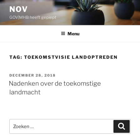
Ga
NOV
naar
GOV|MHB heeft gepiept
de
inhoud
Menu
TAG:
TOEKOMSTVISIE LANDOPTREDEN
GEPLAATST
DECEMBER 28, 2018
OP
Nadenken over de toekomstige
landmacht
Zoeken
Zoeke
naar: