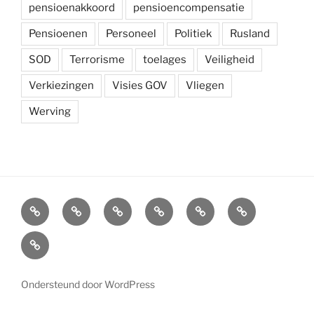
pensioenakkoord
pensioencompensatie
Pensioenen
Personeel
Politiek
Rusland
SOD
Terrorisme
toelages
Veiligheid
Verkiezingen
Visies GOV
Vliegen
Werving
Arbeidsvoorwaarden
Carré
Onze
Ledenvoordelen
Afdelingen
Symposium
krijgsmacht
Carré
Overzicht
Ondersteund door WordPress