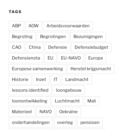
TAGS
ABP
AOW
Arbeidsvoorwaarden
Begroting
Begrotingen
Bezuinigingen
CAO
China
Defensie
Defensiebudget
Defensienota
EU
EU-NAVO
Europa
Europese samenwerking
Herstel krijgsmacht
Historie
Inzet
IT
Landmacht
lessons identified
loongebouw
loonontwikkeling
Luchtmacht
Mali
Materieel
NAVO
Oekraïne
onderhandelingen
overleg
pensioen