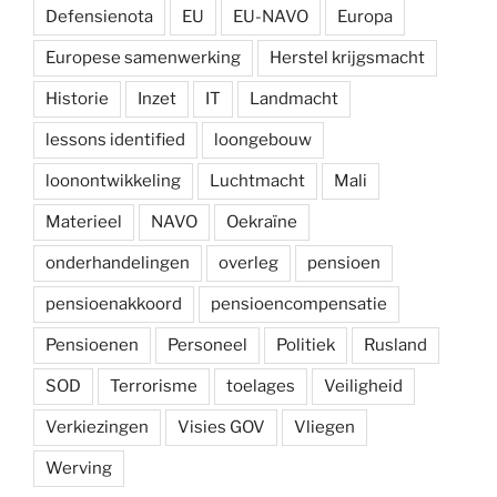
Defensienota
EU
EU-NAVO
Europa
Europese samenwerking
Herstel krijgsmacht
Historie
Inzet
IT
Landmacht
lessons identified
loongebouw
loonontwikkeling
Luchtmacht
Mali
Materieel
NAVO
Oekraïne
onderhandelingen
overleg
pensioen
pensioenakkoord
pensioencompensatie
Pensioenen
Personeel
Politiek
Rusland
SOD
Terrorisme
toelages
Veiligheid
Verkiezingen
Visies GOV
Vliegen
Werving