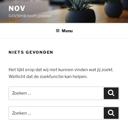
Ga
NOV
naar
GOV|MHB heeft gepiept
de
inhoud
Menu
NIETS GEVONDEN
Het lijkt erop dat wij niet kunnen vinden wat jij zoekt.
Wellicht dat de zoekfunctie kan helpen.
Zoeken
Zoeke
naar:
Zoeken
Zoeke
naar: