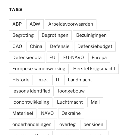
TAGS
ABP
AOW
Arbeidsvoorwaarden
Begroting
Begrotingen
Bezuinigingen
CAO
China
Defensie
Defensiebudget
Defensienota
EU
EU-NAVO
Europa
Europese samenwerking
Herstel krijgsmacht
Historie
Inzet
IT
Landmacht
lessons identified
loongebouw
loonontwikkeling
Luchtmacht
Mali
Materieel
NAVO
Oekraïne
onderhandelingen
overleg
pensioen