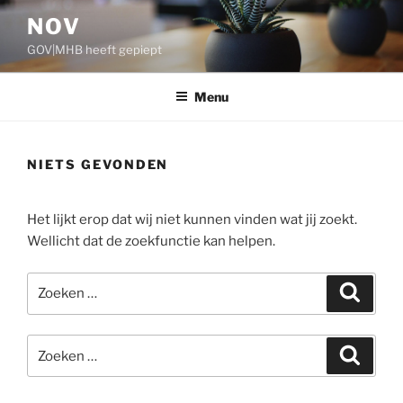
Ga
NOV
naar
GOV|MHB heeft gepiept
de
inhoud
Menu
NIETS GEVONDEN
Het lijkt erop dat wij niet kunnen vinden wat jij zoekt.
Wellicht dat de zoekfunctie kan helpen.
Zoeken
Zoeke
naar:
Zoeken
Zoeke
naar: