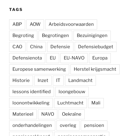
TAGS
ABP
AOW
Arbeidsvoorwaarden
Begroting
Begrotingen
Bezuinigingen
CAO
China
Defensie
Defensiebudget
Defensienota
EU
EU-NAVO
Europa
Europese samenwerking
Herstel krijgsmacht
Historie
Inzet
IT
Landmacht
lessons identified
loongebouw
loonontwikkeling
Luchtmacht
Mali
Materieel
NAVO
Oekraïne
onderhandelingen
overleg
pensioen