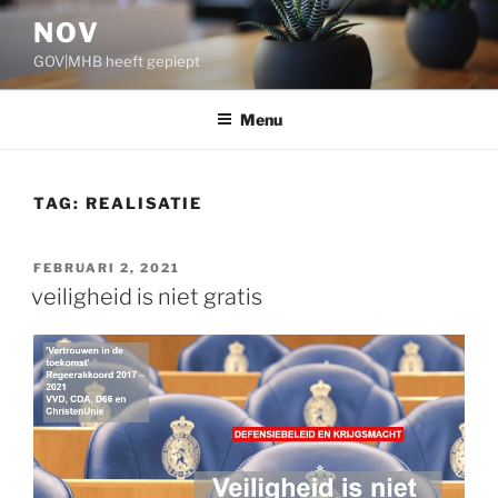
Ga
NOV
naar
GOV|MHB heeft gepiept
de
inhoud
Menu
TAG:
REALISATIE
GEPLAATST
FEBRUARI 2, 2021
OP
veiligheid is niet gratis