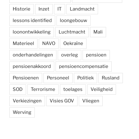
Historie
Inzet
IT
Landmacht
lessons identified
loongebouw
loonontwikkeling
Luchtmacht
Mali
Materieel
NAVO
Oekraïne
onderhandelingen
overleg
pensioen
pensioenakkoord
pensioencompensatie
Pensioenen
Personeel
Politiek
Rusland
SOD
Terrorisme
toelages
Veiligheid
Verkiezingen
Visies GOV
Vliegen
Werving