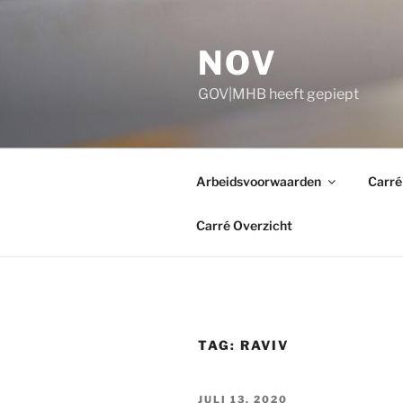
Ga
naar
NOV
de
inhoud
GOV|MHB heeft gepiept
Arbeidsvoorwaarden
Carré
Carré Overzicht
TAG:
RAVIV
GEPLAATST
JULI 13, 2020