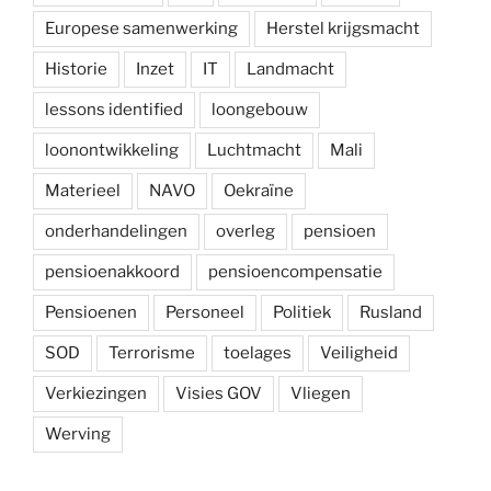
Europese samenwerking
Herstel krijgsmacht
Historie
Inzet
IT
Landmacht
lessons identified
loongebouw
loonontwikkeling
Luchtmacht
Mali
Materieel
NAVO
Oekraïne
onderhandelingen
overleg
pensioen
pensioenakkoord
pensioencompensatie
Pensioenen
Personeel
Politiek
Rusland
SOD
Terrorisme
toelages
Veiligheid
Verkiezingen
Visies GOV
Vliegen
Werving