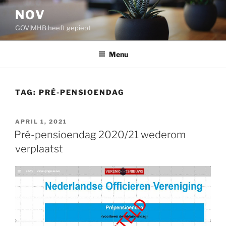
Ga
NOV
naar
GOV|MHB heeft gepiept
de
inhoud
Menu
TAG:
PRÉ-PENSIOENDAG
GEPLAATST
APRIL 1, 2021
OP
Pré-pensioendag 2020/21 wederom
verplaatst