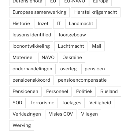
Defensienota
EU
EU-NAVO
Europa
Europese samenwerking
Herstel krijgsmacht
Historie
Inzet
IT
Landmacht
lessons identified
loongebouw
loonontwikkeling
Luchtmacht
Mali
Materieel
NAVO
Oekraïne
onderhandelingen
overleg
pensioen
pensioenakkoord
pensioencompensatie
Pensioenen
Personeel
Politiek
Rusland
SOD
Terrorisme
toelages
Veiligheid
Verkiezingen
Visies GOV
Vliegen
Werving