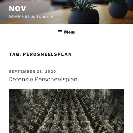
Ga
NOV
naar
GOV|MHB heeft gepiept
de
inhoud
Menu
TAG:
PEROSNEELSPLAN
GEPLAATST
SEPTEMBER 28, 2020
OP
Defensie Personeelsplan