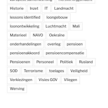
Historie
Inzet
IT
Landmacht
lessons identified
loongebouw
loonontwikkeling
Luchtmacht
Mali
Materieel
NAVO
Oekraïne
onderhandelingen
overleg
pensioen
pensioenakkoord
pensioencompensatie
Pensioenen
Personeel
Politiek
Rusland
SOD
Terrorisme
toelages
Veiligheid
Verkiezingen
Visies GOV
Vliegen
Werving