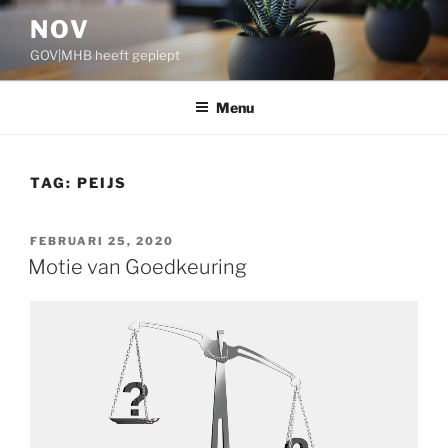
Ga
NOV
naar
GOV|MHB heeft gepiept
de
inhoud
Menu
TAG:
PEIJS
GEPLAATST
FEBRUARI 25, 2020
OP
Motie van Goedkeuring