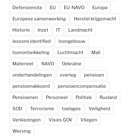
Defensienota
EU
EU-NAVO
Europa
Europese samenwerking
Herstel krijgsmacht
Historie
Inzet
IT
Landmacht
lessons identified
loongebouw
loonontwikkeling
Luchtmacht
Mali
Materieel
NAVO
Oekraïne
onderhandelingen
overleg
pensioen
pensioenakkoord
pensioencompensatie
Pensioenen
Personeel
Politiek
Rusland
SOD
Terrorisme
toelages
Veiligheid
Verkiezingen
Visies GOV
Vliegen
Werving