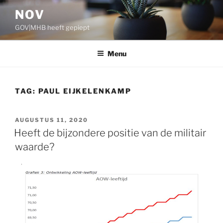
Ga
NOV
naar
GOV|MHB heeft gepiept
de
inhoud
Menu
TAG:
PAUL EIJKELENKAMP
GEPLAATST
AUGUSTUS 11, 2020
OP
Heeft de bijzondere positie van de militair
waarde?