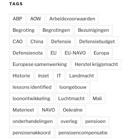
TAGS
ABP
AOW
Arbeidsvoorwaarden
Begroting
Begrotingen
Bezuinigingen
CAO
China
Defensie
Defensiebudget
Defensienota
EU
EU-NAVO
Europa
Europese samenwerking
Herstel krijgsmacht
Historie
Inzet
IT
Landmacht
lessons identified
loongebouw
loonontwikkeling
Luchtmacht
Mali
Materieel
NAVO
Oekraïne
onderhandelingen
overleg
pensioen
pensioenakkoord
pensioencompensatie