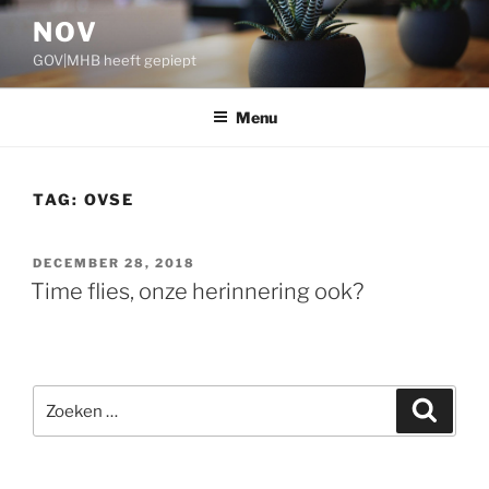
Ga
NOV
naar
GOV|MHB heeft gepiept
de
inhoud
Menu
TAG:
OVSE
GEPLAATST
DECEMBER 28, 2018
OP
Time flies, onze herinnering ook?
Zoeken
Zoeke
naar: