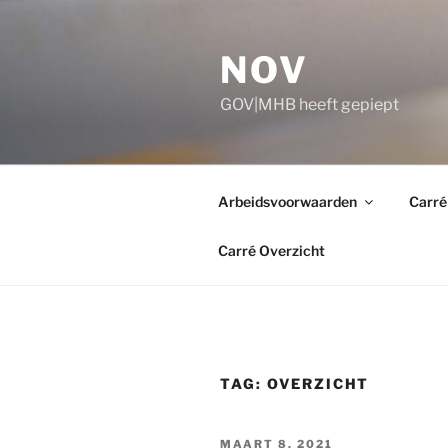
Ga
naar
NOV
de
inhoud
GOV|MHB heeft gepiept
Arbeidsvoorwaarden
Carré
Carré Overzicht
TAG:
OVERZICHT
GEPLAATST
MAART 8, 2021