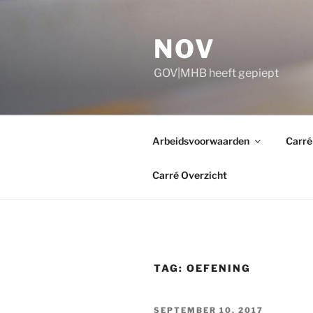
Ga
naar
NOV
de
inhoud
GOV|MHB heeft gepiept
Arbeidsvoorwaarden
Carré
Carré Overzicht
TAG:
OEFENING
GEPLAATST
SEPTEMBER 10, 2017