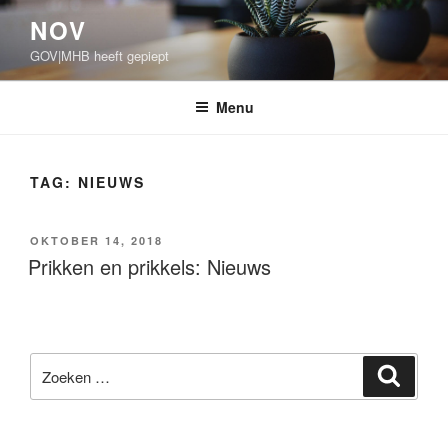
Ga
NOV
naar
GOV|MHB heeft gepiept
de
inhoud
Menu
TAG:
NIEUWS
GEPLAATST
OKTOBER 14, 2018
OP
Prikken en prikkels: Nieuws
Zoeken
Zoeke
naar: