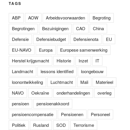
TAGS
ABP
AOW
Arbeidsvoorwaarden
Begroting
Begrotingen
Bezuinigingen
CAO
China
Defensie
Defensiebudget
Defensienota
EU
EU-NAVO
Europa
Europese samenwerking
Herstel krijgsmacht
Historie
Inzet
IT
Landmacht
lessons identified
loongebouw
loonontwikkeling
Luchtmacht
Mali
Materieel
NAVO
Oekraïne
onderhandelingen
overleg
pensioen
pensioenakkoord
pensioencompensatie
Pensioenen
Personeel
Politiek
Rusland
SOD
Terrorisme