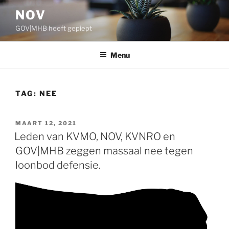
Ga
NOV
naar
GOV|MHB heeft gepiept
de
inhoud
Menu
TAG:
NEE
GEPLAATST
MAART 12, 2021
OP
Leden van KVMO, NOV, KVNRO en
GOV|MHB zeggen massaal nee tegen
loonbod defensie.