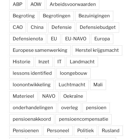
ABP
AOW
Arbeidsvoorwaarden
Begroting
Begrotingen
Bezuinigingen
CAO
China
Defensie
Defensiebudget
Defensienota
EU
EU-NAVO
Europa
Europese samenwerking
Herstel krijgsmacht
Historie
Inzet
IT
Landmacht
lessons identified
loongebouw
loonontwikkeling
Luchtmacht
Mali
Materieel
NAVO
Oekraïne
onderhandelingen
overleg
pensioen
pensioenakkoord
pensioencompensatie
Pensioenen
Personeel
Politiek
Rusland