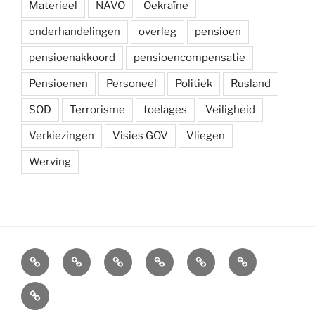
Materieel
NAVO
Oekraïne
onderhandelingen
overleg
pensioen
pensioenakkoord
pensioencompensatie
Pensioenen
Personeel
Politiek
Rusland
SOD
Terrorisme
toelages
Veiligheid
Verkiezingen
Visies GOV
Vliegen
Werving
Arbeidsvoorwaarden
Carré
Onze
Ledenvoordelen
Afdelingen
Symposium
krijgsmacht
Carré
Overzicht