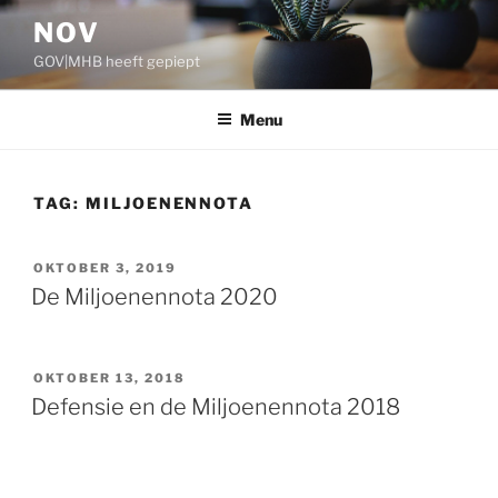
Ga
NOV
naar
GOV|MHB heeft gepiept
de
inhoud
Menu
TAG:
MILJOENENNOTA
GEPLAATST
OKTOBER 3, 2019
OP
De Miljoenennota 2020
GEPLAATST
OKTOBER 13, 2018
OP
Defensie en de Miljoenennota 2018