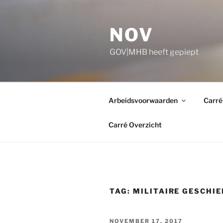
Ga
naar
NOV
de
inhoud
GOV|MHB heeft gepiept
Arbeidsvoorwaarden
Carré
Carré Overzicht
TAG:
MILITAIRE GESCHIE
GEPLAATST
NOVEMBER 17, 2017