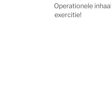
OP
Operationele inhaa
exercitie!