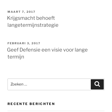
GEPLAATST
MAART 7, 2017
OP
Krijgsmacht behoeft
langetermijnstrategie
GEPLAATST
FEBRUARI 3, 2017
OP
Geef Defensie een visie voor lange
termijn
Zoeken
Zoeke
naar:
RECENTE BERICHTEN