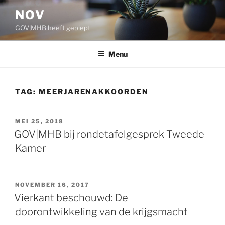
Ga
NOV
naar
GOV|MHB heeft gepiept
de
inhoud
Menu
TAG:
MEERJARENAKKOORDEN
GEPLAATST
MEI 25, 2018
OP
GOV|MHB bij rondetafelgesprek Tweede
Kamer
GEPLAATST
NOVEMBER 16, 2017
OP
Vierkant beschouwd: De
doorontwikkeling van de krijgsmacht