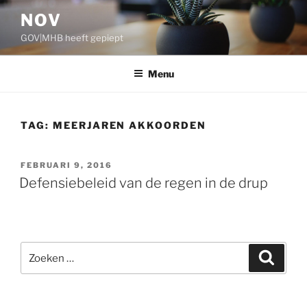
Ga
NOV
naar
GOV|MHB heeft gepiept
de
inhoud
Menu
TAG:
MEERJAREN AKKOORDEN
GEPLAATST
FEBRUARI 9, 2016
OP
Defensiebeleid van de regen in de drup
Zoeken
Zoeke
naar: