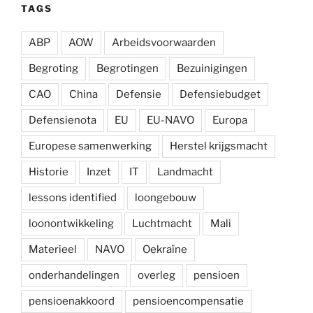
TAGS
ABP
AOW
Arbeidsvoorwaarden
Begroting
Begrotingen
Bezuinigingen
CAO
China
Defensie
Defensiebudget
Defensienota
EU
EU-NAVO
Europa
Europese samenwerking
Herstel krijgsmacht
Historie
Inzet
IT
Landmacht
lessons identified
loongebouw
loonontwikkeling
Luchtmacht
Mali
Materieel
NAVO
Oekraïne
onderhandelingen
overleg
pensioen
pensioenakkoord
pensioencompensatie