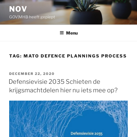
Ga
NOV
naar
GOV|MHB heeft gepiept
de
inhoud
Menu
TAG:
MATO DEFENCE PLANNINGS PROCESS
GEPLAATST
DECEMBER 22, 2020
OP
Defensievisie 2035 Schieten de
krijgsmachtdelen hier nu iets mee op?