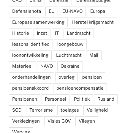
CAO
China
Defensie
Defensiebudget
Defensienota
EU
EU-NAVO
Europa
Europese samenwerking
Herstel krijgsmacht
Historie
Inzet
IT
Landmacht
lessons identified
loongebouw
loonontwikkeling
Luchtmacht
Mali
Materieel
NAVO
Oekraïne
onderhandelingen
overleg
pensioen
pensioenakkoord
pensioencompensatie
Pensioenen
Personeel
Politiek
Rusland
SOD
Terrorisme
toelages
Veiligheid
Verkiezingen
Visies GOV
Vliegen
Werving