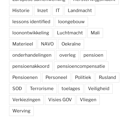
Historie
Inzet
IT
Landmacht
lessons identified
loongebouw
loonontwikkeling
Luchtmacht
Mali
Materieel
NAVO
Oekraïne
onderhandelingen
overleg
pensioen
pensioenakkoord
pensioencompensatie
Pensioenen
Personeel
Politiek
Rusland
SOD
Terrorisme
toelages
Veiligheid
Verkiezingen
Visies GOV
Vliegen
Werving