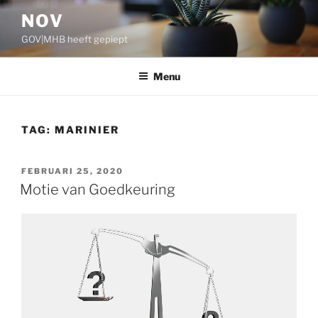
Ga
NOV
naar
GOV|MHB heeft gepiept
de
inhoud
Menu
TAG:
MARINIER
GEPLAATST
FEBRUARI 25, 2020
OP
Motie van Goedkeuring