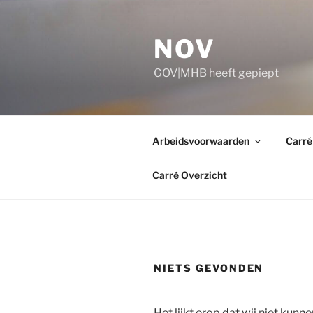
Ga
naar
NOV
de
inhoud
GOV|MHB heeft gepiept
Arbeidsvoorwaarden
Carré
Carré Overzicht
NIETS GEVONDEN
Het lijkt erop dat wij niet kunne