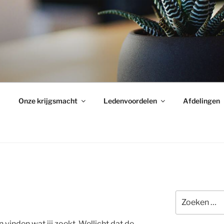
Onze krijgsmacht
Ledenvoordelen
Afdelingen
Zoeken
naar:
n vinden wat jij zoekt. Wellicht dat de