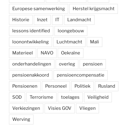
Europese samenwerking
Herstel krijgsmacht
Historie
Inzet
IT
Landmacht
lessons identified
loongebouw
loonontwikkeling
Luchtmacht
Mali
Materieel
NAVO
Oekraïne
onderhandelingen
overleg
pensioen
pensioenakkoord
pensioencompensatie
Pensioenen
Personeel
Politiek
Rusland
SOD
Terrorisme
toelages
Veiligheid
Verkiezingen
Visies GOV
Vliegen
Werving