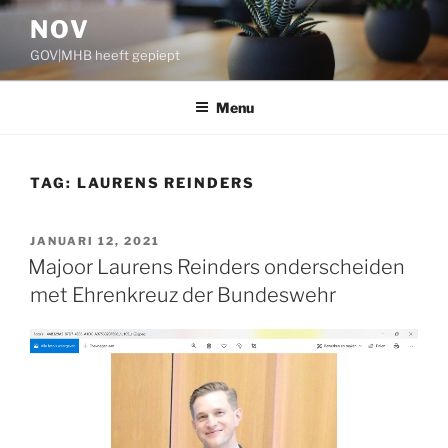
Ga
NOV
naar
GOV|MHB heeft gepiept
de
inhoud
Menu
TAG:
LAURENS REINDERS
GEPLAATST
JANUARI 12, 2021
OP
Majoor Laurens Reinders onderscheiden
met Ehrenkreuz der Bundeswehr