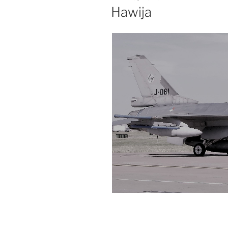
OP
Hawija