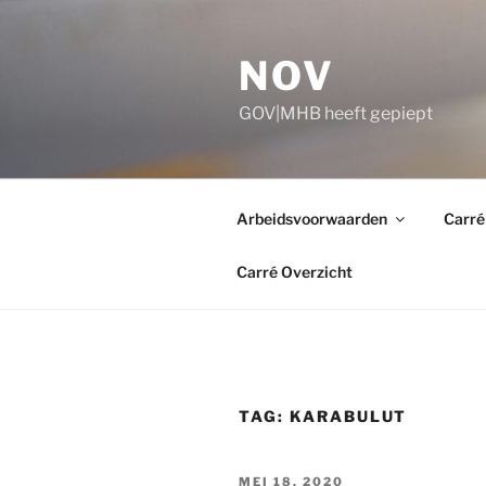
Ga
naar
NOV
de
inhoud
GOV|MHB heeft gepiept
Arbeidsvoorwaarden
Carré
Carré Overzicht
TAG:
KARABULUT
GEPLAATST
MEI 18, 2020