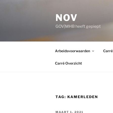
Ga
naar
NOV
de
inhoud
GOV|MHB heeft gepiept
Arbeidsvoorwaarden
Carré
Carré Overzicht
TAG:
KAMERLEDEN
GEPLAATST
MAART 1, 2021