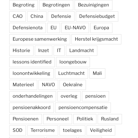
Begroting
Begrotingen
Bezuinigingen
CAO
China
Defensie
Defensiebudget
Defensienota
EU
EU-NAVO
Europa
Europese samenwerking
Herstel krijgsmacht
Historie
Inzet
IT
Landmacht
lessons identified
loongebouw
loonontwikkeling
Luchtmacht
Mali
Materieel
NAVO
Oekraïne
onderhandelingen
overleg
pensioen
pensioenakkoord
pensioencompensatie
Pensioenen
Personeel
Politiek
Rusland
SOD
Terrorisme
toelages
Veiligheid