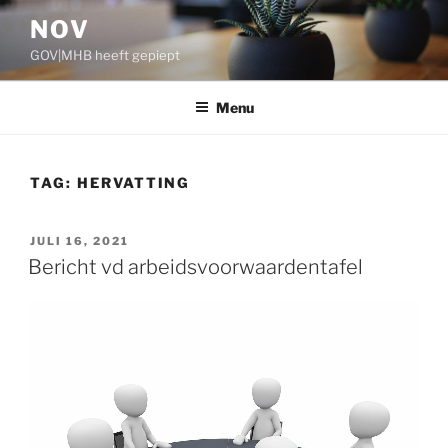
Ga
NOV
naar
GOV|MHB heeft gepiept
de
inhoud
Menu
TAG:
HERVATTING
GEPLAATST
JULI 16, 2021
OP
Bericht vd arbeidsvoorwaardentafel