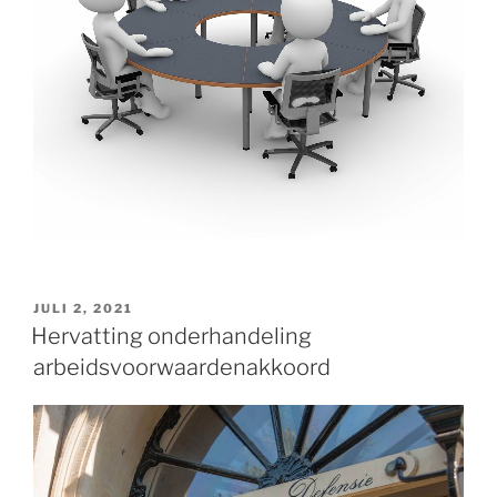
GEPLAATST
JULI 2, 2021
OP
Hervatting onderhandeling
arbeidsvoorwaardenakkoord