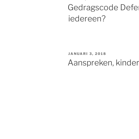
OP
Gedragscode Defens
iedereen?
GEPLAATST
JANUARI 3, 2018
OP
Aanspreken, kinder