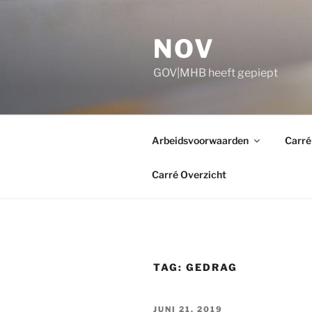
Ga
naar
NOV
de
inhoud
GOV|MHB heeft gepiept
Arbeidsvoorwaarden
Carré
Carré Overzicht
TAG:
GEDRAG
GEPLAATST
JUNI 21, 2019