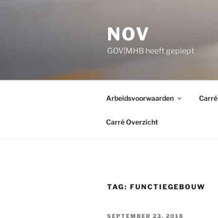
Ga
naar
NOV
de
inhoud
GOV|MHB heeft gepiept
Arbeidsvoorwaarden
Carré
Carré Overzicht
TAG:
FUNCTIEGEBOUW
GEPLAATST
SEPTEMBER 23, 2018