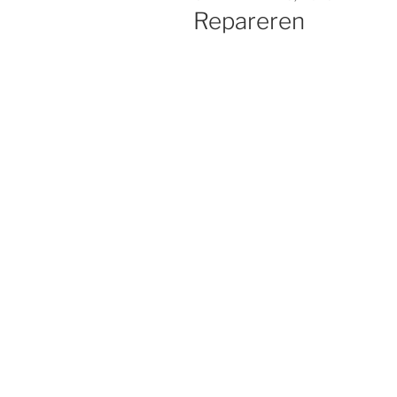
OP
Repareren