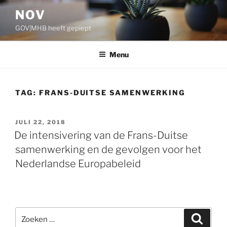
Ga
NOV
naar
GOV|MHB heeft gepiept
de
inhoud
Menu
TAG:
FRANS-DUITSE SAMENWERKING
GEPLAATST
JULI 22, 2018
OP
De intensivering van de Frans-Duitse
samenwerking en de gevolgen voor het
Nederlandse Europabeleid
Zoeken
Zoeke
naar: