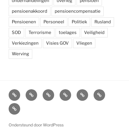
onderhandelingen
overleg
pensioen
pensioenakkoord
pensioencompensatie
Pensioenen
Personeel
Politiek
Rusland
SOD
Terrorisme
toelages
Veiligheid
Verkiezingen
Visies GOV
Vliegen
Werving
Arbeidsvoorwaarden
Carré
Onze
Ledenvoordelen
Afdelingen
Symposium
krijgsmacht
Carré
Overzicht
Ondersteund door WordPress