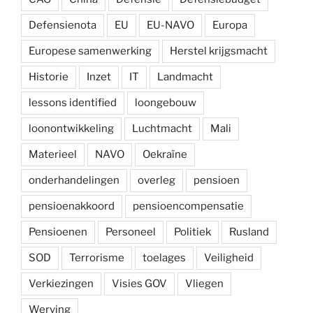
Defensienota
EU
EU-NAVO
Europa
Europese samenwerking
Herstel krijgsmacht
Historie
Inzet
IT
Landmacht
lessons identified
loongebouw
loonontwikkeling
Luchtmacht
Mali
Materieel
NAVO
Oekraïne
onderhandelingen
overleg
pensioen
pensioenakkoord
pensioencompensatie
Pensioenen
Personeel
Politiek
Rusland
SOD
Terrorisme
toelages
Veiligheid
Verkiezingen
Visies GOV
Vliegen
Werving