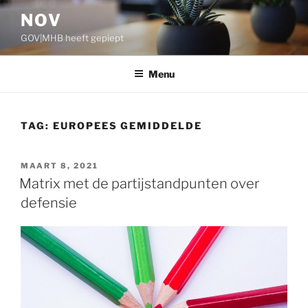
Ga
NOV
naar
GOV|MHB heeft gepiept
de
inhoud
Menu
TAG:
EUROPEES GEMIDDELDE
GEPLAATST
MAART 8, 2021
OP
Matrix met de partijstandpunten over
defensie