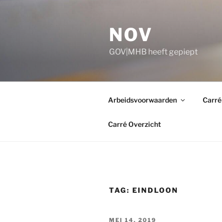
Ga
naar
NOV
de
inhoud
GOV|MHB heeft gepiept
Arbeidsvoorwaarden
Carré
Carré Overzicht
TAG:
EINDLOON
GEPLAATST
MEI 14, 2019