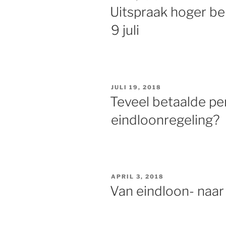
OP
Uitspraak hoger be
9 juli
GEPLAATST
JULI 19, 2018
OP
Teveel betaalde p
eindloonregeling?
GEPLAATST
APRIL 3, 2018
OP
Van eindloon- naa