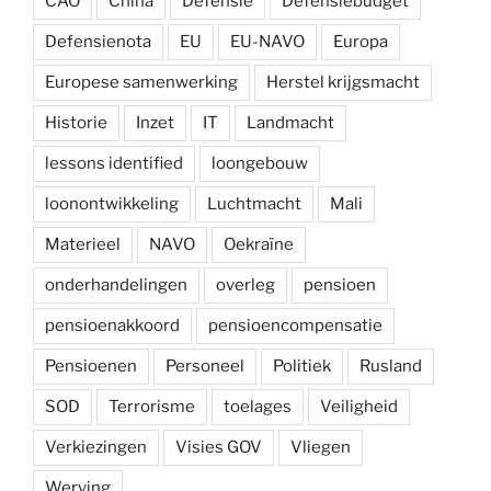
CAO
China
Defensie
Defensiebudget
Defensienota
EU
EU-NAVO
Europa
Europese samenwerking
Herstel krijgsmacht
Historie
Inzet
IT
Landmacht
lessons identified
loongebouw
loonontwikkeling
Luchtmacht
Mali
Materieel
NAVO
Oekraïne
onderhandelingen
overleg
pensioen
pensioenakkoord
pensioencompensatie
Pensioenen
Personeel
Politiek
Rusland
SOD
Terrorisme
toelages
Veiligheid
Verkiezingen
Visies GOV
Vliegen
Werving