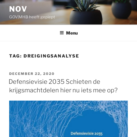
Ga
NOV
naar
GOV|MHB heeft gepiept
de
inhoud
Menu
TAG:
DREIGINGSANALYSE
GEPLAATST
DECEMBER 22, 2020
OP
Defensievisie 2035 Schieten de
krijgsmachtdelen hier nu iets mee op?