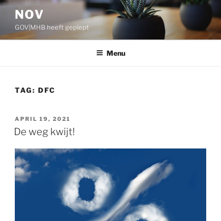
Ga
NOV
naar
GOV|MHB heeft gepiept
de
inhoud
Menu
TAG:
DFC
GEPLAATST
APRIL 19, 2021
OP
De weg kwijt!