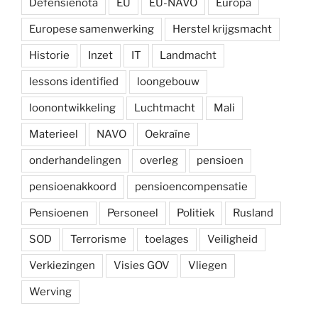
Defensienota
EU
EU-NAVO
Europa
Europese samenwerking
Herstel krijgsmacht
Historie
Inzet
IT
Landmacht
lessons identified
loongebouw
loonontwikkeling
Luchtmacht
Mali
Materieel
NAVO
Oekraïne
onderhandelingen
overleg
pensioen
pensioenakkoord
pensioencompensatie
Pensioenen
Personeel
Politiek
Rusland
SOD
Terrorisme
toelages
Veiligheid
Verkiezingen
Visies GOV
Vliegen
Werving