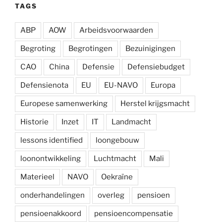
TAGS
ABP
AOW
Arbeidsvoorwaarden
Begroting
Begrotingen
Bezuinigingen
CAO
China
Defensie
Defensiebudget
Defensienota
EU
EU-NAVO
Europa
Europese samenwerking
Herstel krijgsmacht
Historie
Inzet
IT
Landmacht
lessons identified
loongebouw
loonontwikkeling
Luchtmacht
Mali
Materieel
NAVO
Oekraïne
onderhandelingen
overleg
pensioen
pensioenakkoord
pensioencompensatie