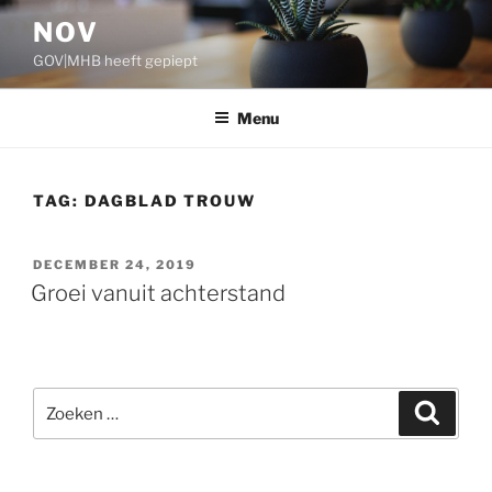
Ga
NOV
naar
GOV|MHB heeft gepiept
de
inhoud
Menu
TAG:
DAGBLAD TROUW
GEPLAATST
DECEMBER 24, 2019
OP
Groei vanuit achterstand
Zoeken
Zoeke
naar: