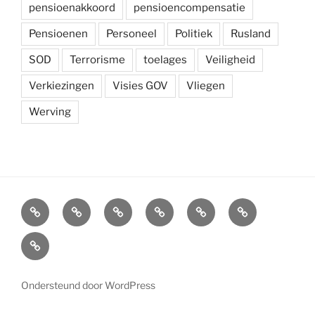
pensioenakkoord
pensioencompensatie
Pensioenen
Personeel
Politiek
Rusland
SOD
Terrorisme
toelages
Veiligheid
Verkiezingen
Visies GOV
Vliegen
Werving
Arbeidsvoorwaarden
Carré
Onze
Ledenvoordelen
Afdelingen
Symposium
krijgsmacht
Carré
Overzicht
Ondersteund door WordPress