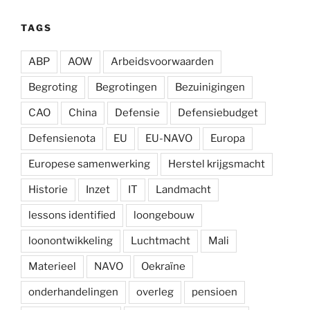
TAGS
ABP
AOW
Arbeidsvoorwaarden
Begroting
Begrotingen
Bezuinigingen
CAO
China
Defensie
Defensiebudget
Defensienota
EU
EU-NAVO
Europa
Europese samenwerking
Herstel krijgsmacht
Historie
Inzet
IT
Landmacht
lessons identified
loongebouw
loonontwikkeling
Luchtmacht
Mali
Materieel
NAVO
Oekraïne
onderhandelingen
overleg
pensioen