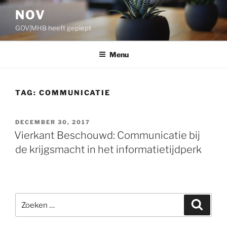
Ga
NOV
naar
GOV|MHB heeft gepiept
de
inhoud
Menu
TAG:
COMMUNICATIE
GEPLAATST
DECEMBER 30, 2017
OP
Vierkant Beschouwd: Communicatie bij
de krijgsmacht in het informatietijdperk
Zoeken
Zoeke
naar: