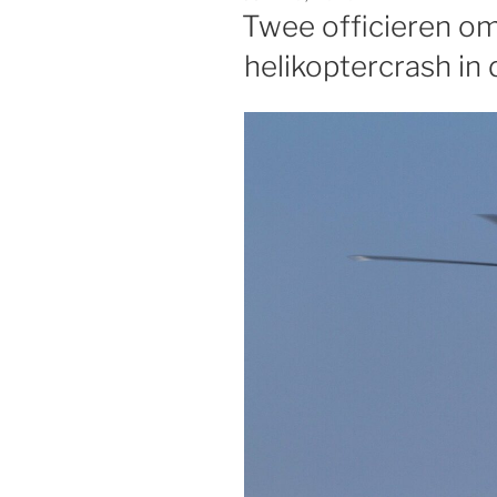
OP
Twee officieren o
helikoptercrash in