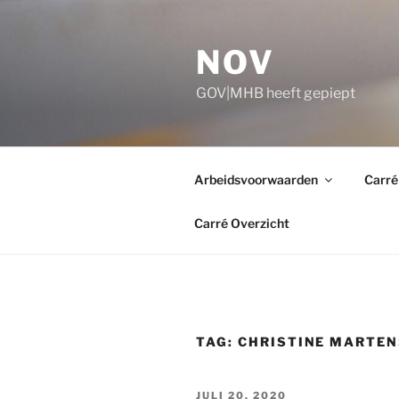
Ga
naar
NOV
de
inhoud
GOV|MHB heeft gepiept
Arbeidsvoorwaarden
Carré
Carré Overzicht
TAG:
CHRISTINE MARTEN
GEPLAATST
JULI 20, 2020