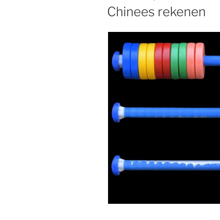
OP
Chinees rekenen