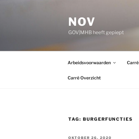
Ga
naar
NOV
de
inhoud
GOV|MHB heeft gepiept
Arbeidsvoorwaarden
Carré
Carré Overzicht
TAG:
BURGERFUNCTIES
GEPLAATST
OKTOBER 26, 2020