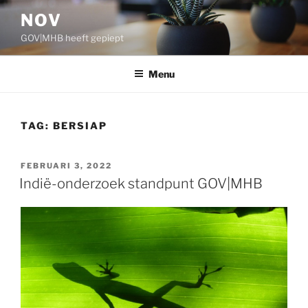
Ga
NOV
naar
GOV|MHB heeft gepiept
de
inhoud
Menu
TAG:
BERSIAP
GEPLAATST
FEBRUARI 3, 2022
OP
Indië-onderzoek standpunt GOV|MHB