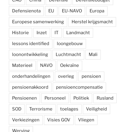
Defensienota
EU
EU-NAVO
Europa
Europese samenwerking
Herstel krijgsmacht
Historie
Inzet
IT
Landmacht
lessons identified
loongebouw
loonontwikkeling
Luchtmacht
Mali
Materieel
NAVO
Oekraïne
onderhandelingen
overleg
pensioen
pensioenakkoord
pensioencompensatie
Pensioenen
Personeel
Politiek
Rusland
SOD
Terrorisme
toelages
Veiligheid
Verkiezingen
Visies GOV
Vliegen
Werving