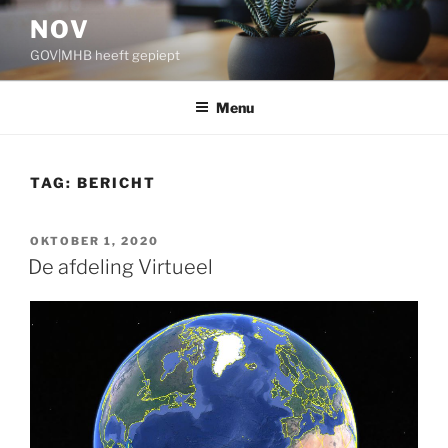
Ga
NOV
naar
GOV|MHB heeft gepiept
de
inhoud
Menu
TAG:
BERICHT
GEPLAATST
OKTOBER 1, 2020
OP
De afdeling Virtueel