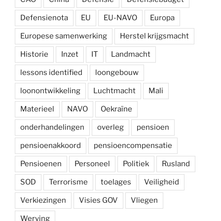
Defensienota
EU
EU-NAVO
Europa
Europese samenwerking
Herstel krijgsmacht
Historie
Inzet
IT
Landmacht
lessons identified
loongebouw
loonontwikkeling
Luchtmacht
Mali
Materieel
NAVO
Oekraïne
onderhandelingen
overleg
pensioen
pensioenakkoord
pensioencompensatie
Pensioenen
Personeel
Politiek
Rusland
SOD
Terrorisme
toelages
Veiligheid
Verkiezingen
Visies GOV
Vliegen
Werving